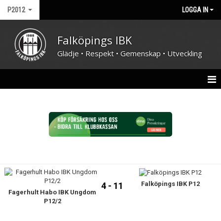
P2012
LOGGA IN
Falköpings IBK
Glädje • Respekt • Gemenskap • Utveckling
HEM
NYHETER
TRUPPEN
KALENDER
Falköpings IBK P12
MATCHER
4 - 11
Fagerhult Habo IBK Ungdom
P12/2
BILDGALLERI