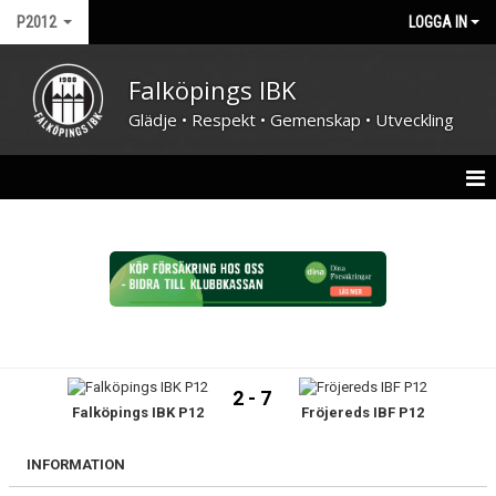
P2012
LOGGA IN
Falköpings IBK
Glädje • Respekt • Gemenskap • Utveckling
HEM
NYHETER
TRUPPEN
KALENDER
2 - 7
Falköpings IBK P12
Fröjereds IBF P12
MATCHER
BILDGALLERI
INFORMATION