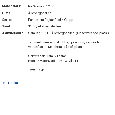
DOKUMENT
Matchstart:
lör 07 mars, 12:00
Plats:
Ållebergshallen
KONTAKT
Serie:
Pantamera Pojkar Röd 4 Grupp 1
Samling:
11:00, Ållebergshallen
Aktivitetsinfo:
Samling 11.00 i Ållebergshallen. (Observera spelplats!)
Tag med: Innebandyklubba, glasögon, skor och
vattenflaska. Matchställ fås på plats.
Sekretariat: Liam & Tristan
Kiosk / Matchvärd: Levin & Ville Li
Tvätt: Levin
<< Tillbaka