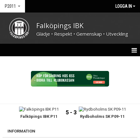
P2011
LOGGA IN
Falköpings IBK
Glädje • Respekt • Gemenskap • Utveckling
HEM
NYHETER
KALENDER
MATCHER
5 - 3
Falköpings IBK P11
Rydboholms SK P09-11
TRUPPEN
BILDGALLERI
INFORMATION