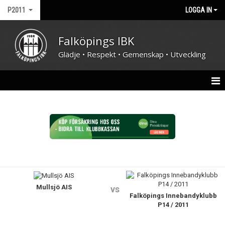
P2011
LOGGA IN
Falköpings IBK
Glädje • Respekt • Gemenskap • Utveckling
HEM
NYHETER
KALENDER
MATCHER
Mullsjö AIS
TRUPPEN
vs
Falköpings Innebandyklubb
P14 / 2011
BILDGALLERI