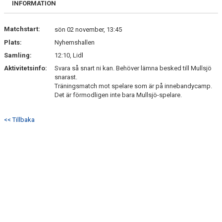
INFORMATION
DOKUMENT
KONTAKT
Matchstart:
sön 02 november, 13:45
Plats:
Nyhemshallen
Samling:
12:10, Lidl
Aktivitetsinfo:
Svara så snart ni kan. Behöver lämna besked till Mullsjö
snarast.
Träningsmatch mot spelare som är på innebandycamp.
Det är förmodligen inte bara Mullsjö-spelare.
<< Tillbaka