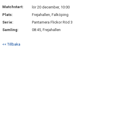
DOKUMENT
Matchstart:
lör 20 december, 10:00
Plats:
Frejahallen, Falköping
KONTAKT
Serie:
Pantamera Flickor Röd 3
Samling:
08:45, Frejahallen
<< Tillbaka