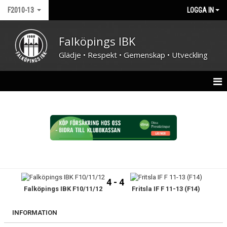
F2010-13
LOGGA IN
Falköpings IBK
Glädje • Respekt • Gemenskap • Utveckling
HEM
NYHETER
KALENDER
MATCHER
4 - 4
Falköpings IBK F10/11/12
Fritsla IF F 11-13 (F14)
TRUPPEN
BILDGALLERI
INFORMATION