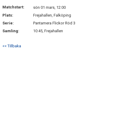
DOKUMENT
Matchstart:
sön 01 mars, 12:00
Plats:
Frejahallen, Falköping
KONTAKT
Serie:
Pantamera Flickor Röd 3
Samling:
10:45, Frejahallen
<< Tillbaka