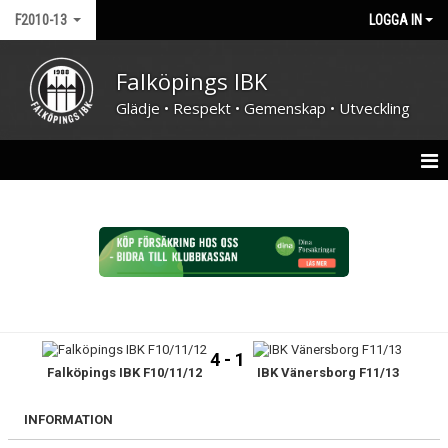
F2010-13
LOGGA IN
Falköpings IBK
Glädje • Respekt • Gemenskap • Utveckling
HEM
NYHETER
KALENDER
MATCHER
4 - 1
Falköpings IBK F10/11/12
IBK Vänersborg F11/13
TRUPPEN
BILDGALLERI
INFORMATION