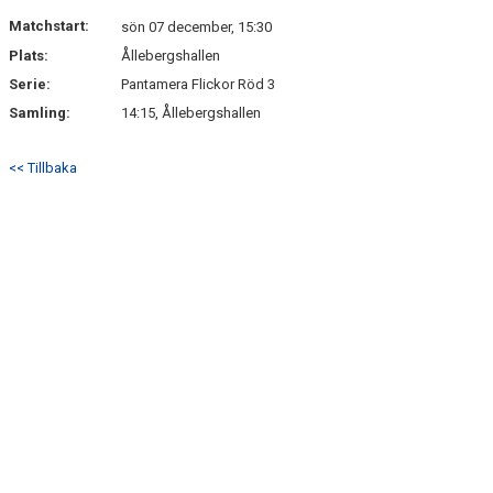
DOKUMENT
Matchstart:
sön 07 december, 15:30
Plats:
Ållebergshallen
KONTAKT
Serie:
Pantamera Flickor Röd 3
Samling:
14:15, Ållebergshallen
<< Tillbaka