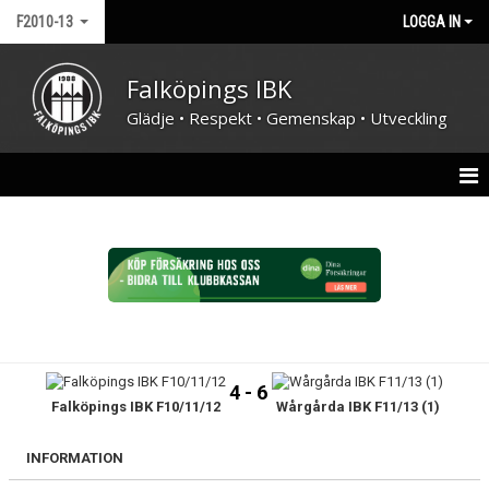
F2010-13
LOGGA IN
Falköpings IBK
Glädje • Respekt • Gemenskap • Utveckling
HEM
NYHETER
KALENDER
MATCHER
4 - 6
Falköpings IBK F10/11/12
Wårgårda IBK F11/13 (1)
TRUPPEN
BILDGALLERI
INFORMATION