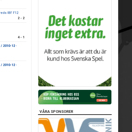
reds IBF F12
2 - 2
4 - 1
/ 2010-12
-
/ 2010-12
-
VÅRA SPONSORER