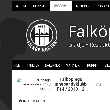
HEM
HERRLAG
UNGDOM
MOTION
INTRANÄ
Falkö
Glädje • Respek
HEM
NYHETER
KALENDER
MATCHER
TRUPPEN
BIL
Falköpings
vs
Innebandyklubb
F14 / 2010-12
INFORMATION