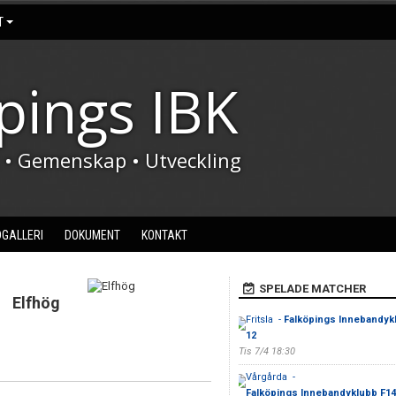
T
pings IBK
t • Gemenskap • Utveckling
DGALLERI
DOKUMENT
KONTAKT
SPELADE MATCHER
Elfhög
Fritsla -
Falköpings Innebandykl
12
Tis 7/4 18:30
Vårgårda -
Falköpings Innebandyklubb F14 