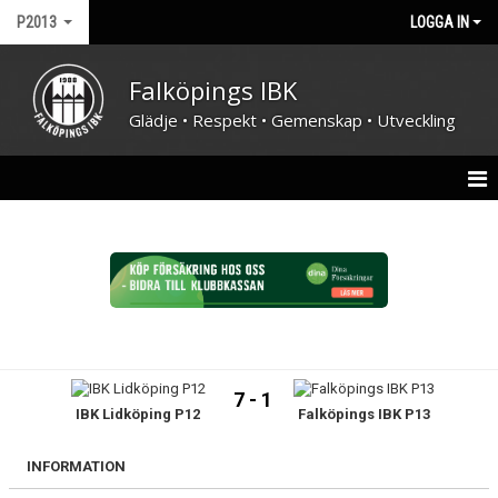
P2013
LOGGA IN
Falköpings IBK
Glädje • Respekt • Gemenskap • Utveckling
HEM
NYHETER
KALENDER
MATCHER
7 - 1
IBK Lidköping P12
Falköpings IBK P13
TRUPPEN
BILDGALLERI
INFORMATION