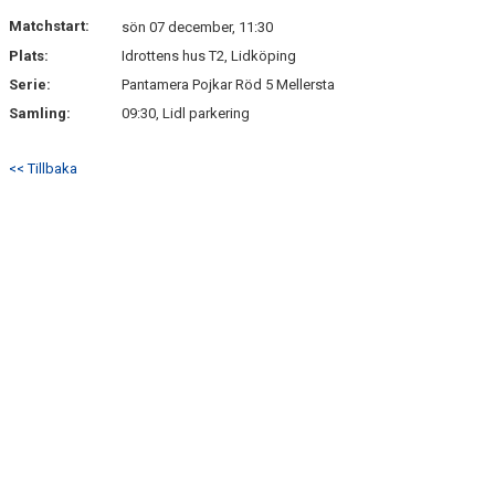
DOKUMENT
Matchstart:
sön 07 december, 11:30
Plats:
Idrottens hus T2, Lidköping
KONTAKT
Serie:
Pantamera Pojkar Röd 5 Mellersta
Samling:
09:30, Lidl parkering
<< Tillbaka