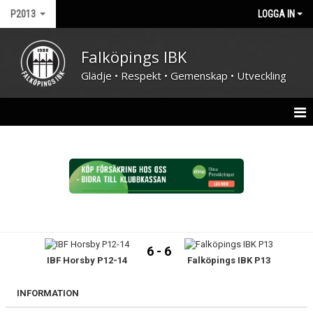
P2013
LOGGA IN
Falköpings IBK
Glädje • Respekt • Gemenskap • Utveckling
HEM
NYHETER
KALENDER
MATCHER
6 - 6
IBF Horsby P12-14
Falköpings IBK P13
TRUPPEN
BILDGALLERI
INFORMATION