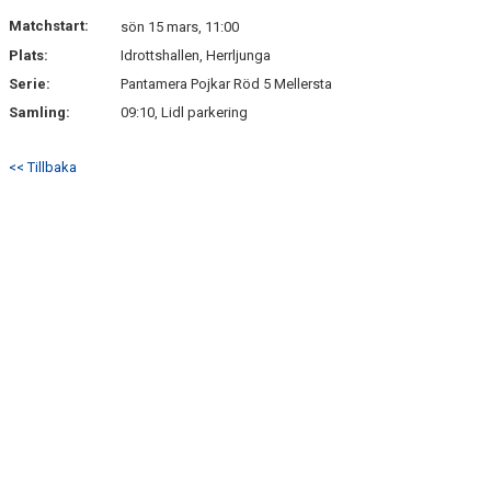
DOKUMENT
Matchstart:
sön 15 mars, 11:00
Plats:
Idrottshallen, Herrljunga
KONTAKT
Serie:
Pantamera Pojkar Röd 5 Mellersta
Samling:
09:10, Lidl parkering
<< Tillbaka