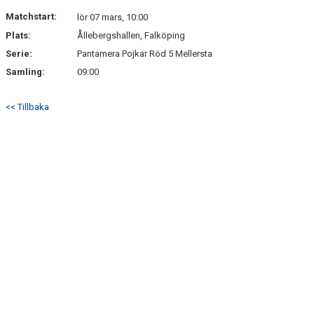
DOKUMENT
Matchstart:
lör 07 mars, 10:00
Plats:
Ållebergshallen, Falköping
KONTAKT
Serie:
Pantamera Pojkar Röd 5 Mellersta
Samling:
09:00
<< Tillbaka