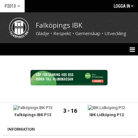
P2013
LOGGA IN
Falköpings IBK
Glädje • Respekt • Gemenskap • Utveckling
HEM
NYHETER
KALENDER
MATCHER
3 - 16
Falköpings IBK P13
IBK Lidköping P12
TRUPPEN
BILDGALLERI
INFORMATION