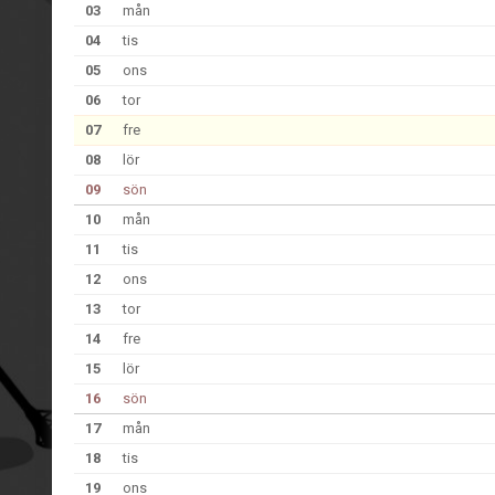
03
mån
04
tis
05
ons
06
tor
07
fre
08
lör
09
sön
10
mån
11
tis
12
ons
13
tor
14
fre
15
lör
16
sön
17
mån
18
tis
19
ons