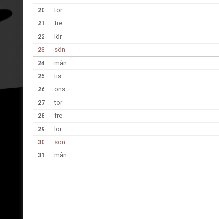
20
tor
21
fre
22
lör
23
sön
24
mån
25
tis
26
ons
27
tor
28
fre
29
lör
30
sön
31
mån