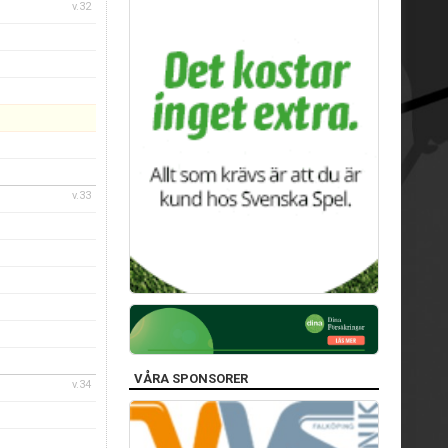
v.32
v.33
VÅRA SPONSORER
v.34