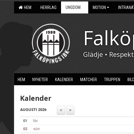
HEM
HERRLAG
UNGDOM
MOTION
INTRANÄ
Falkö
Glädje • Respek
HEM
NYHETER
KALENDER
MATCHER
TRUPPEN
BIL
Kalender
AUGUSTI 2026
01
lör
02
sön