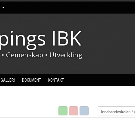
T
pings IBK
t • Gemenskap • Utveckling
DGALLERI
DOKUMENT
KONTAKT