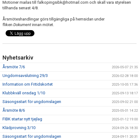
Motioner mailas till falkopingsibk@hotmail.com och skall vara styrelsen
VÅRA LAG
tillhanda senast 4/8.
MATCHER
Årsmöteshandlingar görs tillgängliga på hemsidan under
fliken
Dokument
innan mötet.
BLI MEDLEM
Nyhetsarkiv
Årsmöte 7/6
2026-05-07 21:35
Ungdomsavslutning 29/3
2026-02-28 18:00
Information om Fritidskortet
2025-10-05 17:36
Klubbkväll onsdag 1/10
2025-09-13 18:17
Säsongsstart för ungdomslagen
2025-09-02 21:00
Årsmöte 8/6
2025-05-01 14:22
FIBK startar nytt tjejlag
2025-01-12 19:00
Klädprovning 3/10
2024-09-26 18:30
Säsongsstart för ungdomslagen
2024-09-11 20:31