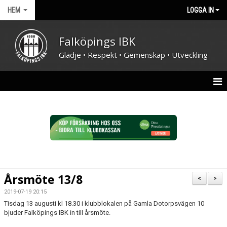
HEM
LOGGA IN
Falköpings IBK
Glädje • Respekt • Gemenskap • Utveckling
HEM
NYHETER
FÖRENINGEN
KONTAKT
Årsmöte 13/8
<
>
KALENDER
2019-07-19 20:15
Tisdag 13 augusti kl 18.30 i klubblokalen på Gamla Dotorpsvägen 10
DOKUMENT
bjuder Falköpings IBK in till årsmöte.