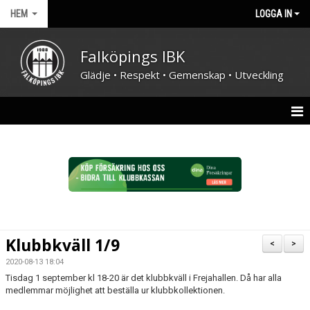
HEM
LOGGA IN
Falköpings IBK
Glädje • Respekt • Gemenskap • Utveckling
HEM
NYHETER
FÖRENINGEN
KONTAKT
Klubbkväll 1/9
<
>
KALENDER
2020-08-13 18:04
Tisdag 1 september kl 18-20 är det klubbkväll i Frejahallen. Då har alla
DOKUMENT
medlemmar möjlighet att beställa ur klubbkollektionen.