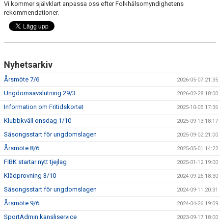
Vi kommer självklart anpassa oss efter Folkhälsomyndighetens
VÅRA LAG
rekommendationer.
MATCHER
BLI MEDLEM
Nyhetsarkiv
Årsmöte 7/6
2026-05-07 21:35
Ungdomsavslutning 29/3
2026-02-28 18:00
Information om Fritidskortet
2025-10-05 17:36
Klubbkväll onsdag 1/10
2025-09-13 18:17
Säsongsstart för ungdomslagen
2025-09-02 21:00
Årsmöte 8/6
2025-05-01 14:22
FIBK startar nytt tjejlag
2025-01-12 19:00
Klädprovning 3/10
2024-09-26 18:30
Säsongsstart för ungdomslagen
2024-09-11 20:31
Årsmöte 9/6
2024-04-26 19:09
SportAdmin kansliservice
2023-09-17 18:00