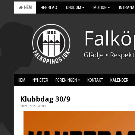
HEM
HERRLAG
UNGDOM
MOTION
INTRANÄ
Falkö
Glädje • Respek
HEM
NYHETER
FÖRENINGEN
KONTAKT
KALENDER
Klubbdag 30/9
2021-09-27 20:00