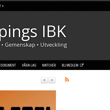
T
pings IBK
t • Gemenskap • Utveckling
DOKUMENT
VÅRA LAG
MATCHER
BLI MEDLEM
<
>