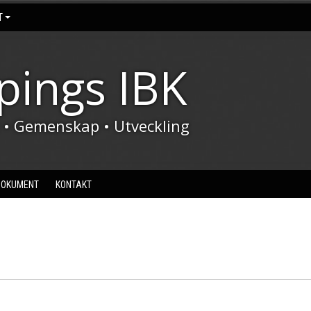
T
pings IBK
t • Gemenskap • Utveckling
DOKUMENT
KONTAKT