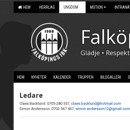
HEM
HERRLAG
UNGDOM
MOTION
INTRANÄ
Falkö
Glädje • Respek
HEM
NYHETER
KALENDER
TRUPPEN
BILDGALLERI
Ledare
Claes Backlund: 0705-280 557,
claes.backlund@hotmail.com
Simon Andersson: 0702-567 467,
simon.andersson12@gmail.com