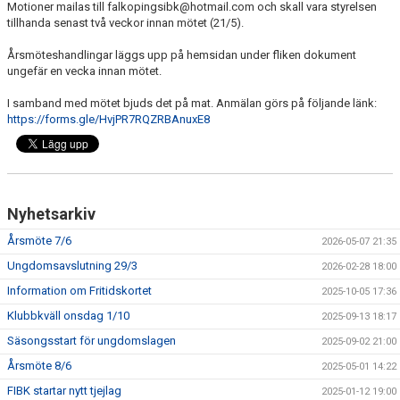
Motioner mailas till falkopingsibk@hotmail.com och skall vara styrelsen
VÅRA LAG
tillhanda senast två veckor innan mötet (21/5).
MATCHER
Årsmöteshandlingar läggs upp på hemsidan under fliken dokument
ungefär en vecka innan mötet.
BLI MEDLEM
I samband med mötet bjuds det på mat. Anmälan görs på följande länk:
https://forms.gle/HvjPR7RQZRBAnuxE8
Nyhetsarkiv
Årsmöte 7/6
2026-05-07 21:35
Ungdomsavslutning 29/3
2026-02-28 18:00
Information om Fritidskortet
2025-10-05 17:36
Klubbkväll onsdag 1/10
2025-09-13 18:17
Säsongsstart för ungdomslagen
2025-09-02 21:00
Årsmöte 8/6
2025-05-01 14:22
FIBK startar nytt tjejlag
2025-01-12 19:00