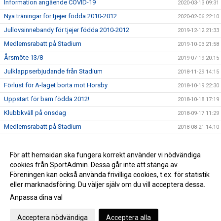
Information angående COVID-19
2020-03-13 09:31
Nya träningar för tjejer födda 2010-2012
2020-02-06 22:10
Jullovsinnebandy för tjejer födda 2010-2012
2019-12-12 21:33
Medlemsrabatt på Stadium
2019-10-03 21:58
Årsmöte 13/8
2019-07-19 20:15
Julklappserbjudande från Stadium
2018-11-29 14:15
Förlust för A-laget borta mot Horsby
2018-10-19 22:30
Uppstart för barn födda 2012!
2018-10-18 17:19
Klubbkväll på onsdag
2018-09-17 11:29
Medlemsrabatt på Stadium
2018-08-21 14:10
Årsmöte 3/6
2018-05-04 12:00
Rapport från ungdomsavslutningen
För att hemsidan ska fungera korrekt använder vi nödvändiga
2018-04-10 16:58
cookies från SportAdmin. Dessa går inte att stänga av.
God jul och gott nytt år från Falköpings IBK
2017-12-21 11:02
Föreningen kan också använda frivilliga cookies, t.ex. för statistik
eller marknadsföring. Du väljer själv om du vill acceptera dessa.
Anpassa dina val
Cookie-inställningar
Gå till Webbversion
Acceptera nödvändiga
Acceptera alla