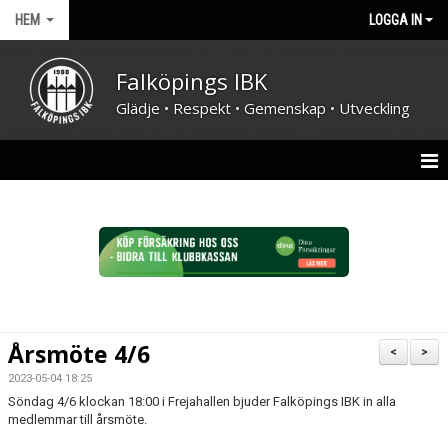
HEM
LOGGA IN
Falköpings IBK
Glädje • Respekt • Gemenskap • Utveckling
HEM
NYHETER
FÖRENINGEN
KONTAKT
Årsmöte 4/6
<
>
KALENDER
2023-05-04 18:25
Söndag 4/6 klockan 18:00 i Frejahallen bjuder Falköpings IBK in alla
DOKUMENT
medlemmar till årsmöte.