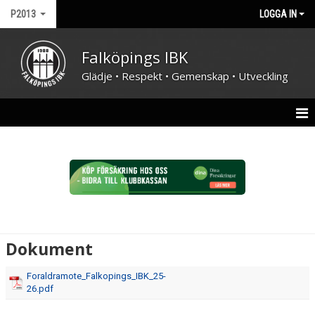
P2013
LOGGA IN
Falköpings IBK
Glädje • Respekt • Gemenskap • Utveckling
HEM
NYHETER
KALENDER
MATCHER
Dokument
TRUPPEN
Foraldramote_Falkopings_IBK_25-
26.pdf
BILDGALLERI