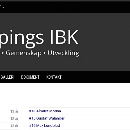
T
pings IBK
t • Gemenskap • Utveckling
DGALLERI
DOKUMENT
KONTAKT
#13 Albatrit Morina
13 år
#15 Gustaf Walander
12 år
#16 Max Lundblad
13 år