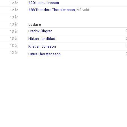
#20 Leon Jonsson
12 år
#88 Theodore Thorstensson
, Målvakt
12 år
13 år
13 år
Ledare
Fredrik Öhgren
13 år
13 år
Håkan Lundblad
13 år
Kristian Jonsson
12 år
Linus Thorstensson