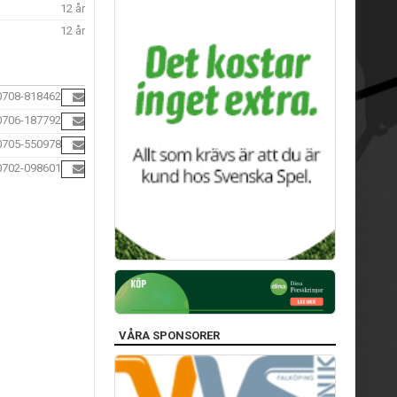
12 år
12 år
0708-818462
0706-187792
0705-550978
0702-098601
VÅRA SPONSORER