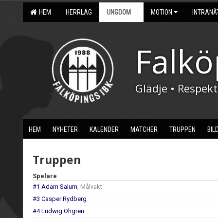
HEM
HERRLAG
UNGDOM
MOTION
INTRANÄ
Falkö
Glädje • Respek
HEM
NYHETER
KALENDER
MATCHER
TRUPPEN
BIL
Truppen
Spelare
#1 Adam Salum
, Målvakt
#3 Casper Rydberg
#4 Ludwig Öhgren